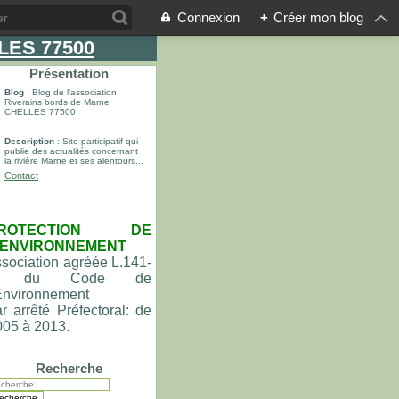
Connexion
+
Créer mon blog
LLES 77500
Présentation
Blog
: Blog de l'association
Riverains bords de Marne
CHELLES 77500
Description
: Site participatif qui
publie des actualités concernant
la rivière Marne et ses alentours...
Contact
ROTECTION DE
'ENVIRONNEMENT
sociation agréée L.141-
du Code de
'Environnement
r arrêté Préfectoral: de
005 à 2013.
Recherche