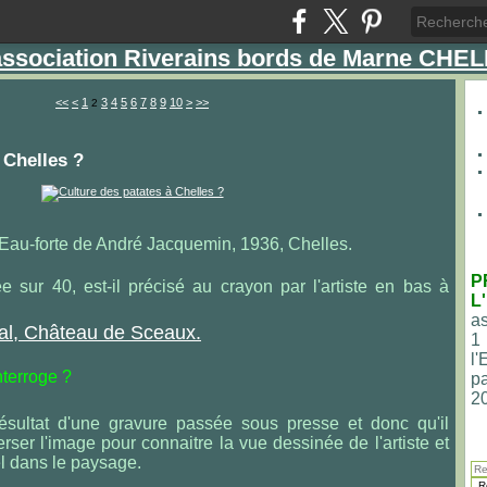
'association Riverains bords de Marne CHE
20
30
40
50
60
70
80
90
100
<<
<
1
3
4
5
6
7
8
9
10
>
>>
2
 Chelles ?
Eau-forte de André Jacquemin, 1936, Chelles.
P
 sur 40, est-il précisé au crayon par l'artiste en bas à
L
as
l, Château de Sceaux.
1
l
nterroge ?
pa
2
 résultat d'une gravure passée sous presse et donc qu'il
erser l'image pour connaitre la vue dessinée de l'artiste et
l dans le paysage.