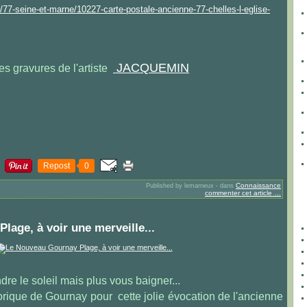
77-seine-et-marne/10227-carte-postale-ancienne-77-chelles-l-eglise-
JACQUEMIN
es gravures de l'artiste
Repost
0
Connaissance
Published by lemarneux
-
dans
commenter cet article
…
age, à voir une merveille...
re le soleil mais plus vous baigner...
orique de Gournay pour cette jolie évocation de l'ancienne