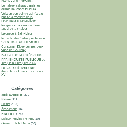
Marne : une merveille...
Le halage a disparu mais les
arbres poussent toujours
Voilà un bon peintre qui n'a pas
passé la frontière de la
reconnaissance publique
les grands oiseaux souffrent
aussi de la chaleur
baignade à Saint-Maur
le moulin de Chelles peinture de
Christensen Svend Sinding
Constantin Kluge peintre, deux
vues de Gournay
Baignade en Marne à Chelles
PPRI ENQUETE PUBLIQUE du
1er juin au 1er juillet 2026
Le cas René d'Argenson
illustrateur et ministre de Louis
XV
Catégories
aménagements
(239)
Nature
(213)
Loisirs
(167)
événement
(162)
Historique
(150)
pollution environnement
(103)
Oiseaux de la Marne
(96)