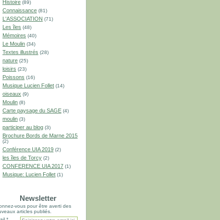
Histoire
(89)
Connaissance
(81)
L'ASSOCIATION
(71)
Les îles
(48)
Mémoires
(40)
Le Moulin
(34)
Textes illustrés
(28)
nature
(25)
loisirs
(23)
Poissons
(16)
Musique Lucien Follet
(14)
oiseaux
(9)
Moulin
(8)
Carte paysage du SAGE
(4)
moulin
(3)
participer au blog
(3)
Brochure Bords de Marne 2015
(2)
Conférence UIA 2019
(2)
les îles de Torcy
(2)
CONFERENCE UIA 2017
(1)
Musique: Lucien Follet
(1)
Newsletter
nnez-vous pour être averti des
veaux articles publiés.
il