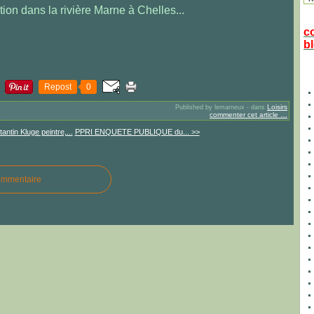
ution dans la rivière Marne à Chelles...
c
bl
Repost
0
Loisirs
Published by lemarneux
-
dans
commenter cet article
…
antin Kluge peintre,...
PPRI ENQUETE PUBLIQUE du... >>
ommentaire