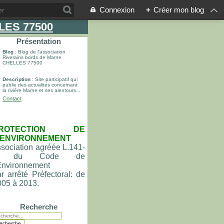
Connexion
+
Créer mon blog
LLES 77500
Présentation
Blog
: Blog de l'association
Riverains bords de Marne
CHELLES 77500
Description
: Site participatif qui
publie des actualités concernant
la rivière Marne et ses alentours...
Contact
ROTECTION DE
'ENVIRONNEMENT
sociation agréée L.141-
du Code de
'Environnement
r arrêté Préfectoral: de
005 à 2013.
Recherche