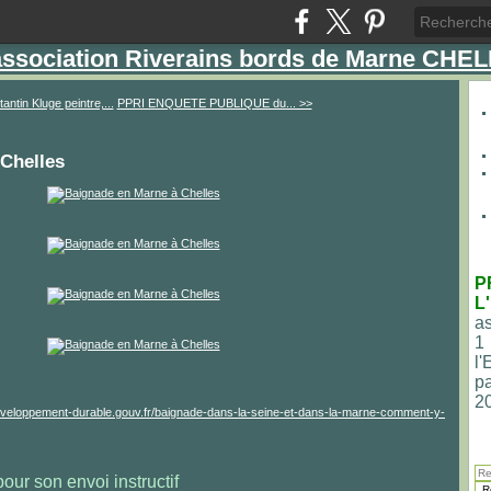
'association Riverains bords de Marne CHE
antin Kluge peintre,...
PPRI ENQUETE PUBLIQUE du... >>
Chelles
P
L
as
1
l
pa
2
.developpement-durable.gouv.fr/baignade-dans-la-seine-et-dans-la-marne-comment-y-
our son envoi instructif