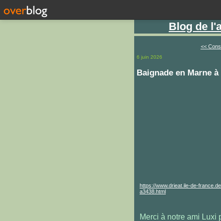
Blog de l
<< Const
6 juin 2026
Baignade en Marne à 
https://www.drieat.ile-de-france
a3438.html
Merci à notre ami Luxi p