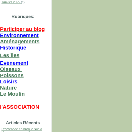
Janvier 2025
(4)
Rubriques:
Participer au blog
Environnement
Aménagements
Historique
Les îles
Evénement
Oiseaux
Poissons
Loisirs
Nature
Le Moulin
l'ASSOCIATION
Articles Récents
Promenade en barque sur la