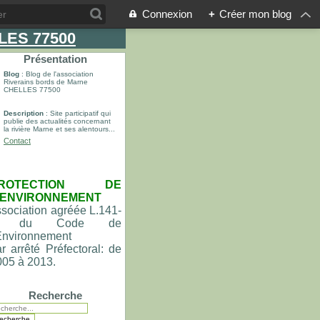
Connexion
+
Créer mon blog
LLES 77500
Présentation
Blog
: Blog de l'association
Riverains bords de Marne
CHELLES 77500
Description
: Site participatif qui
publie des actualités concernant
la rivière Marne et ses alentours...
Contact
ROTECTION DE
'ENVIRONNEMENT
sociation agréée L.141-
du Code de
'Environnement
r arrêté Préfectoral: de
005 à 2013.
Recherche