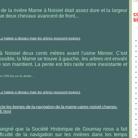
e la rivière Marne à Noisiel était assez dure et la largeur
c
ue deux chevaux avancent de front...
bl
 à Noisiel deux cents mètres avant l'usine Menier. C'est
 possible, la Marne se trouve à gauche, les arbres ont envahi
e son maintient. La pente est très raide voire inexistante et
 159 bis sur la droite...
icle-les-bornes-de-la-navigation-de-la-marne-vaires-noisiel-champs-
6.html
nseigné que la Société Historique de Gournay nous a fait
ficulté de la navigation sur les rivières dans les temps