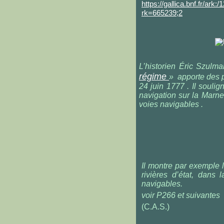
https://gallica.bnf.fr/
rk=665239;2
L’historien Éric Szulm
régime
» apporte des p
24 juin 1777 . Il soulig
navigation sur la Marne
voies navigables .
Il montre par exemple 
rivières d’état, dans
navigables.
voir P266 et suivantes
(C.A.S.)