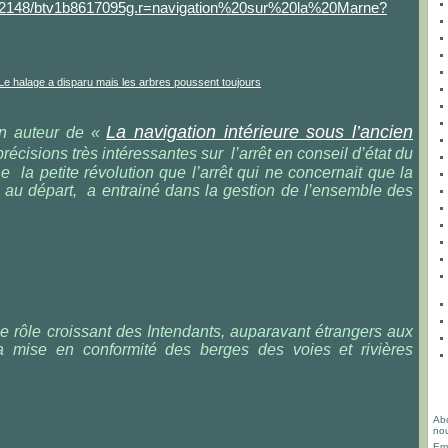
ark:/12148/btv1b8617095g.r=navigation%20sur%20la%20Marne?
La navigation intérieure sous l’ancien
an auteur de «
récisions très intéressantes sur l’arrêt en conseil d’état du
ne la petite révolution que l’arrêt qui ne concernait que la
 au départ, a entrainé dans la gestion de l’ensemble des
le rôle croissant des Intendants, auparavant étrangers aux
 la mise en conformité des berges des voies et rivières
Abo
nou
Ema