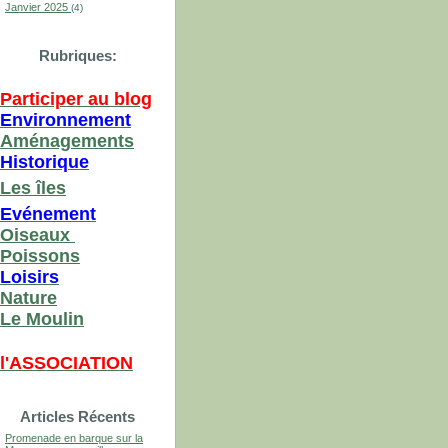
Janvier 2025
(4)
Rubriques:
Participer au blog
Environnement
Aménagements
Historique
Les îles
Evénement
Oiseaux
Poissons
Loisirs
Nature
Le Moulin
l'ASSOCIATION
Articles Récents
Promenade en barque sur la