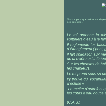
Nous voyons que même un simple dé
des bateliers...
Le roi ordonne la mis
voituriers d’eau à le f
Il règlemente les bacs.
d’étranglement ( pont, g
il fait obligation aux 
de la rivière est inférie
Sur les chemins de hala
les chableurs.
Le roi prend sous sa pr
j’y trouve du vocabula
d’écluse «
Le métier d'autrefois q
les cours d'eau douce 
(C.A.S.)