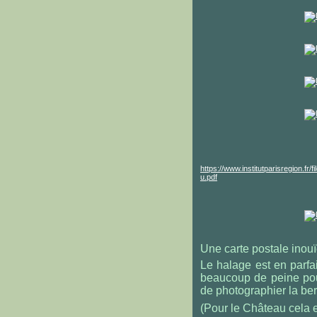
https://www.institutparisregion.
u.pdf
Une carte postale inouï
Le halage est en parfai
beaucoup de peine pour
de photographier la ber
(Pour le Château cela e