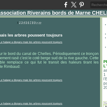
'association Riverains bords de Marne CHE
2
3
4
5
6
7
8
9
>
>>
1
mais les arbres poussent toujours
r le bord du canal de Chelles. Périodiquement ce tronçon
rement rasé c'est le coté berge sud de la rive gauche. Cette
P
le remplace ce qui fut le transit des haleurs tirant les
L
lle Rimbaud:
as
1
l
pa
2