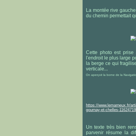
La montée rive gauche d
du chemin permettait q
Cette photo est prise
l'endroit le plus large
la berge ce qui fragilis
verticale...
On aperçoit la borne de la Navigation
https://www.lemarneux.fr/art
gournay-et-chelles-11624719
Un texte très bien re
parvenir résume la dif