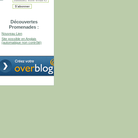
Découvertes
Promenades :
Nouveau Lien
Site possible en Anglais
(automatique non contrôlé)