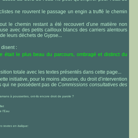
clistes ne rouvrent le passage un engin a truffé le chemin
tout le chemin restant a été recouvert d'une matière non
use avec des petits cailloux blancs des carriers alentours
 de leurs déchets de Gypse...
disent :
e était le plus beau du parcours, ombragé
et distinct du
ition totale avec les textes présentés dans cette page...
ette initiative, pour le moins abusive, du droit d'intervention
les qui ne possèdent pas de
Commissions consultatives des
amans à poussettes, ont-ils encore droit de parole ?
llet
e l'Eau
s textes en italique: