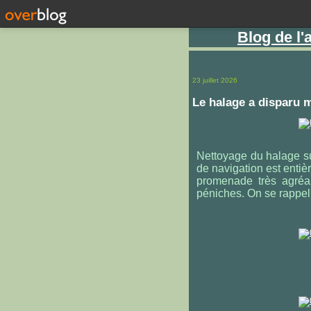
Blog de l
23 juillet 2026
Le halage a disparu 
Nettoyage du halage su
de navigation est entiè
promenade très agréab
péniches. On se rappe