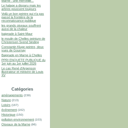
Marne : une merveille...
Le halage a disparu mais les
arbres poussent toujours
Voilà un bon peintre qui n'a pas
passé la frontière de la
reconnaissance publique
les grands oiseaux souffrent
aussi de la chaleur
baignade à Saint-Maur
le moulin de Chelles peinture de
Christensen Svend Sinding
Constantin Kluge peintre, deux
vues de Gournay
Baignade en Marne à Chelles
PPRI ENQUETE PUBLIQUE du
1er juin au 1er juillet 2026
Le cas René d'Argenson
illustrateur et ministre de Louis
XV
Catégories
aménagements
(239)
Nature
(213)
Loisirs
(167)
événement
(162)
Historique
(150)
pollution environnement
(103)
Oiseaux de la Marne
(96)