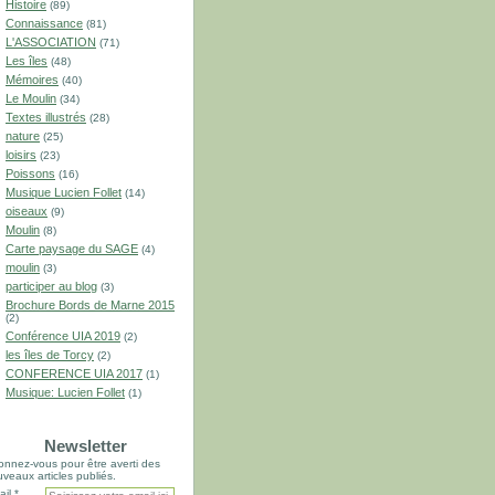
Histoire
(89)
Connaissance
(81)
L'ASSOCIATION
(71)
Les îles
(48)
Mémoires
(40)
Le Moulin
(34)
Textes illustrés
(28)
nature
(25)
loisirs
(23)
Poissons
(16)
Musique Lucien Follet
(14)
oiseaux
(9)
Moulin
(8)
Carte paysage du SAGE
(4)
moulin
(3)
participer au blog
(3)
Brochure Bords de Marne 2015
(2)
Conférence UIA 2019
(2)
les îles de Torcy
(2)
CONFERENCE UIA 2017
(1)
Musique: Lucien Follet
(1)
Newsletter
nnez-vous pour être averti des
veaux articles publiés.
il