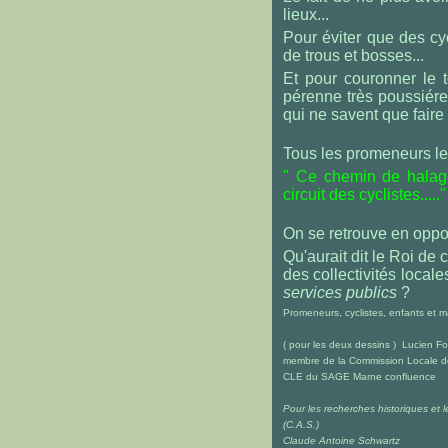
lieux...
Pour éviter que des cy
de trous et bosses...
Et pour couronner le 
pérenne très poussiére
qui ne savent que faire
Tous les promeneurs le 
" Ce chemin de halag
circuit des cyclistes....."
On se retrouve en oppos
Qu'aurait dit le Roi de c
des collectivités loca
services publics
?
Promeneurs, cyclistes, enfants et m
( pour les deux dessins ) Lucien Fo
membre de la Commission Locale d
CLE du SAGE Marne confluence
Pour les recherches historiques et le
(C.A.S.)
Claude Antoine Schwartz