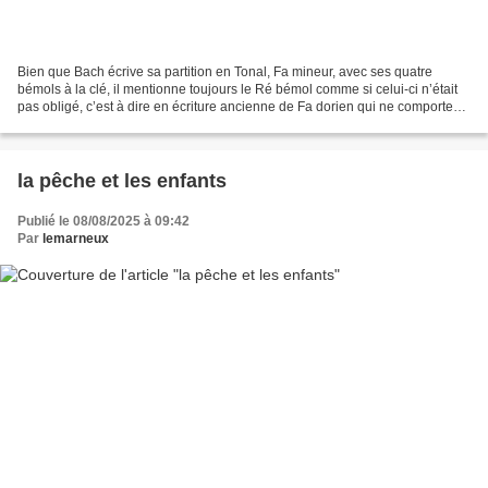
Bien que Bach écrive sa partition en Tonal, Fa mineur, avec ses quatre
bémols à la clé, il mentionne toujours le Ré bémol comme si celui-ci n’était
pas obligé, c’est à dire en écriture ancienne de Fa dorien qui ne comporte
que trois bémols seulement à...
la pêche et les enfants
Publié le 08/08/2025 à 09:42
Par
lemarneux