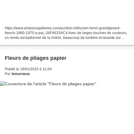
https://www.simpsongalleries.com/auction-lot/lucien-henri-grandgerard-
french-1880-1970-a-pai_04F4633AC4 Avec de larges touches de couleurs,
un rendu exceptionnel de la rivière, beaucoup de lumlère écrasante sur
l'eau. Tous les détails sont présents les...
Fleurs de pliages papier
Publié le 19/01/2025 à 11:04
Par
lemarneux