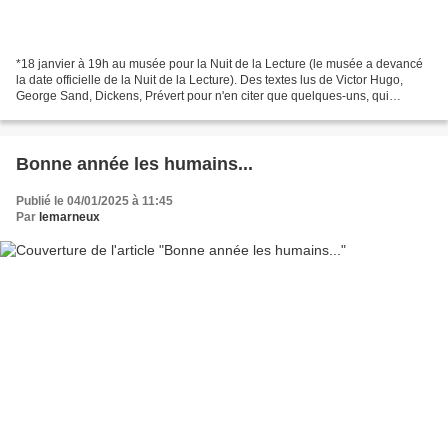
*18 janvier à 19h au musée pour la Nuit de la Lecture (le musée a devancé
la date officielle de la Nuit de la Lecture). Des textes lus de Victor Hugo,
George Sand, Dickens, Prévert pour n'en citer que quelques-uns, qui
s'achèveront par un moment convivial....
Bonne année les humains...
Publié le 04/01/2025 à 11:45
Par
lemarneux