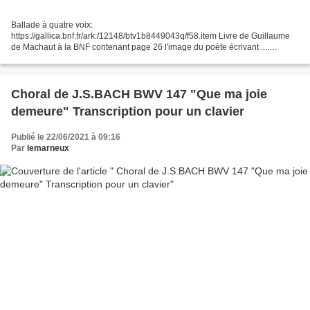
Ballade à quatre voix:
https://gallica.bnf.fr/ark:/12148/btv1b8449043q/f58.item Livre de Guillaume
de Machaut à la BNF contenant page 26 l'image du poète écrivant ....
Bergeronnette des ruisseaux Voir une autre page de la transcription d'une
Ballade de...
Choral de J.S.BACH BWV 147 "Que ma joie
demeure" Transcription pour un clavier
Publié le 22/06/2021 à 09:16
Par
lemarneux