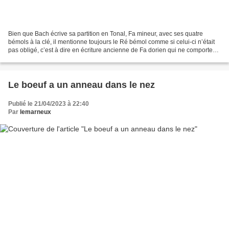
Bien que Bach écrive sa partition en Tonal, Fa mineur, avec ses quatre
bémols à la clé, il mentionne toujours le Ré bémol comme si celui-ci n’était
pas obligé, c’est à dire en écriture ancienne de Fa dorien qui ne comporte
que trois bémols seulement à...
Le boeuf a un anneau dans le nez
Publié le 21/04/2023 à 22:40
Par
lemarneux