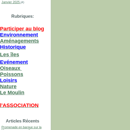
Janvier 2025
(4)
Rubriques:
Participer au blog
Environnement
Aménagements
Historique
Les îles
Evénement
Oiseaux
Poissons
Loisirs
Nature
Le Moulin
l'ASSOCIATION
Articles Récents
Promenade en barque sur la