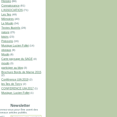
Histoire
(89)
Connaissance
(81)
L'ASSOCIATION
(71)
Les îles
(48)
Mémoires
(40)
Le Moulin
(34)
Textes illustrés
(28)
nature
(25)
loisirs
(23)
Poissons
(16)
Musique Lucien Follet
(14)
oiseaux
(9)
Moulin
(8)
Carte paysage du SAGE
(4)
moulin
(3)
participer au blog
(3)
Brochure Bords de Marne 2015
(2)
Conférence UIA 2019
(2)
les îles de Torcy
(2)
CONFERENCE UIA 2017
(1)
Musique: Lucien Follet
(1)
Newsletter
nnez-vous pour être averti des
veaux articles publiés.
il