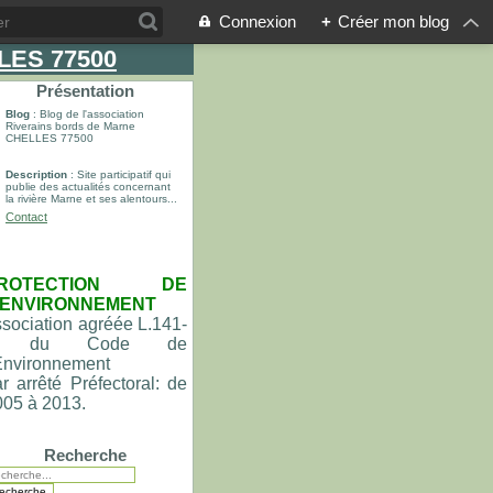
Connexion
+
Créer mon blog
LLES 77500
Présentation
Blog
: Blog de l'association
Riverains bords de Marne
CHELLES 77500
Description
: Site participatif qui
publie des actualités concernant
la rivière Marne et ses alentours...
Contact
ROTECTION DE
'ENVIRONNEMENT
sociation agréée L.141-
du Code de
'Environnement
r arrêté Préfectoral: de
005 à 2013.
Recherche