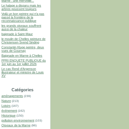
Marne : une merveille...
Le halage a disparu mais les
arbres poussent toujours
Voilà un bon peintre qui n'a pas
passé la frontière de la
reconnaissance publique
les grands oiseaux souffrent
aussi de la chaleur
baignade à Saint-Maur
le moulin de Chelles peinture de
Christensen Svend Sinding
Constantin Kluge peintre, deux
vues de Gournay
Baignade en Marne à Chelles
PPRI ENQUETE PUBLIQUE du
1er juin au 1er juillet 2026
Le cas René d'Argenson
illustrateur et ministre de Louis
XV
Catégories
aménagements
(239)
Nature
(213)
Loisirs
(167)
événement
(162)
Historique
(150)
pollution environnement
(103)
Oiseaux de la Marne
(96)