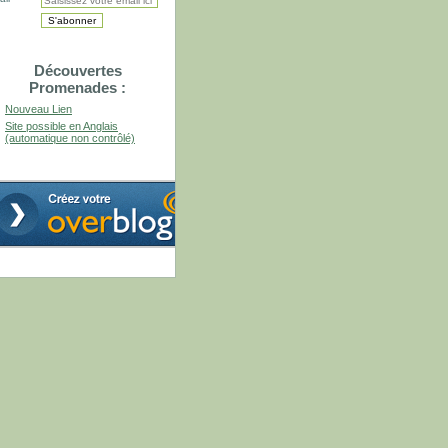
Découvertes
Promenades :
Nouveau Lien
Site possible en Anglais
(automatique non contrôlé)