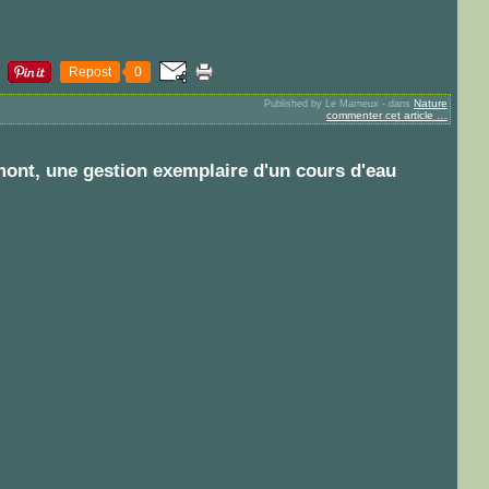
Repost
0
Nature
Published by Le Marneux
-
dans
commenter cet article
…
nt, une gestion exemplaire d'un cours d'eau