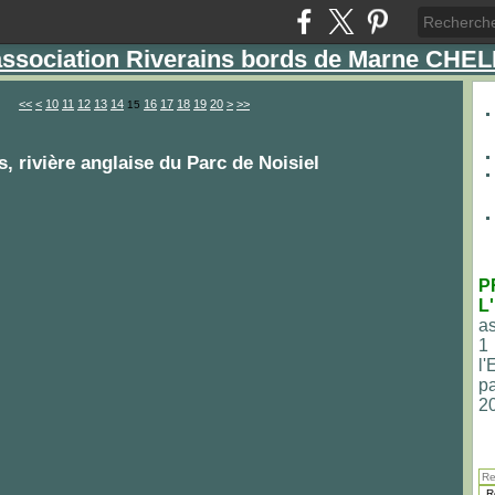
'association Riverains bords de Marne CHE
<<
<
10
11
12
13
14
16
17
18
19
20
>
>>
15
, rivière anglaise du Parc de Noisiel
P
L
as
1
l
pa
2