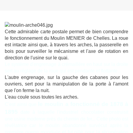
Cette admirable carte postale permet de bien comprendre
le fonctionnement du Moulin MENIER de Chelles. La roue
est intacte ainsi que, à travers les arches, la passerelle en
bois pour surveiller le mécanisme et l'axe de rotation en
direction de l'usine sur le quai.
Le système d'engrenage à crémaillère en haut sur la droite
sert au réglage de la roue qui est pendante et flottante...
L'autre engrenage, sur la gauche des cabanes pour les
ouvriers, sert pour la manipulation de la porte à l'amont
que l'on ferme la nuit.
L'eau coule sous toutes les arches.
le moulin a fonctionné de 1878 à
C'est ainsi que
1895
date à laquelle l'industriel chocolatier construisit
une usine moderne près du chemin de fer... Cette photo est
révélatrice car le moulin abandonné survécut après la
première guerre mondiale et fut pillé pour la récupération