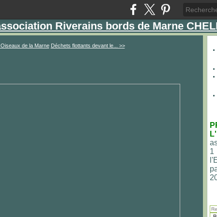
'association Riverains bords de Marne CHE
 Oiseaux de la Marne
Déchets flottants devant le... >>
P
L
as
1
l
pa
2