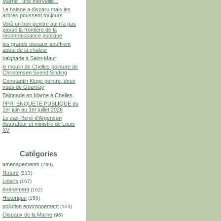
Marne : une merveille...
Le halage a disparu mais les
arbres poussent toujours
Voilà un bon peintre qui n'a pas
passé la frontière de la
reconnaissance publique
les grands oiseaux souffrent
aussi de la chaleur
baignade à Saint-Maur
le moulin de Chelles peinture de
Christensen Svend Sinding
Constantin Kluge peintre, deux
vues de Gournay
Baignade en Marne à Chelles
PPRI ENQUETE PUBLIQUE du
1er juin au 1er juillet 2026
Le cas René d'Argenson
illustrateur et ministre de Louis
XV
Catégories
aménagements
(239)
Nature
(213)
Loisirs
(167)
événement
(162)
Historique
(150)
pollution environnement
(103)
Oiseaux de la Marne
(96)