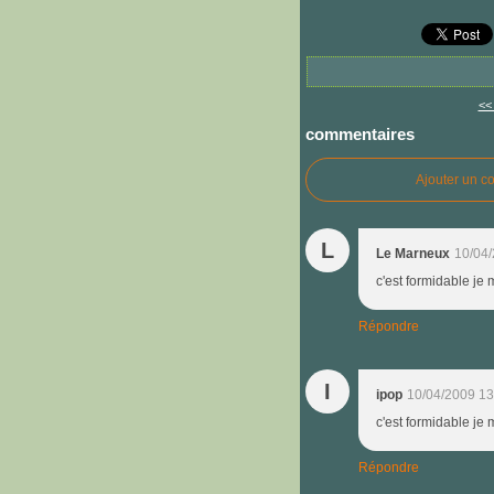
<<
commentaires
Ajouter un c
L
Le Marneux
10/04/
c'est formidable je m
Répondre
I
ipop
10/04/2009 13
c'est formidable je m
Répondre