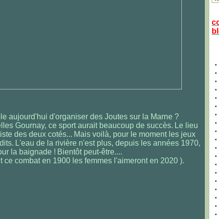
c
bl
le aujourd'hui d'organiser des Joutes sur la Marne ?
elles Gournay, ce sport aurait beaucoup de succès.
Le lieu
xiste des deux cotés...
Mais voilà, pour le moment les jeux
dits.
L'eau de la rivière n'est plus, depuis les années 1970,
our la baignade !
Bientôt peut-être....
t ce combat en 1900 les femmes l'aimeront en 2020 ).