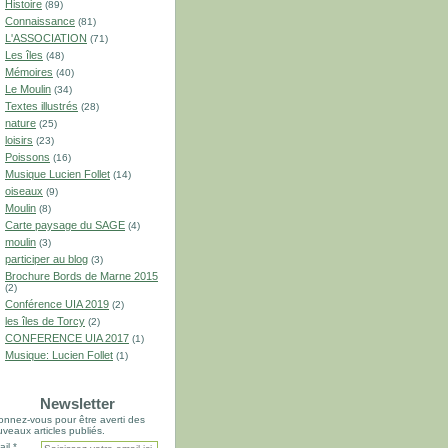
Histoire
(89)
Connaissance
(81)
L'ASSOCIATION
(71)
Les îles
(48)
Mémoires
(40)
Le Moulin
(34)
Textes illustrés
(28)
nature
(25)
loisirs
(23)
Poissons
(16)
Musique Lucien Follet
(14)
oiseaux
(9)
Moulin
(8)
Carte paysage du SAGE
(4)
moulin
(3)
participer au blog
(3)
Brochure Bords de Marne 2015
(2)
Conférence UIA 2019
(2)
les îles de Torcy
(2)
CONFERENCE UIA 2017
(1)
Musique: Lucien Follet
(1)
Newsletter
nnez-vous pour être averti des
veaux articles publiés.
il