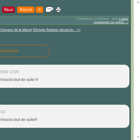
Repost
0
Loisirs
Published by Le Marneux
-
dans
commenter cet article
…
 Oiseaux de la Marne
Déchets flottants devant le... >>
ommentaire
2009 13:05
'inscris tout de suite !!!
:02
'inscris tout de suite!!!