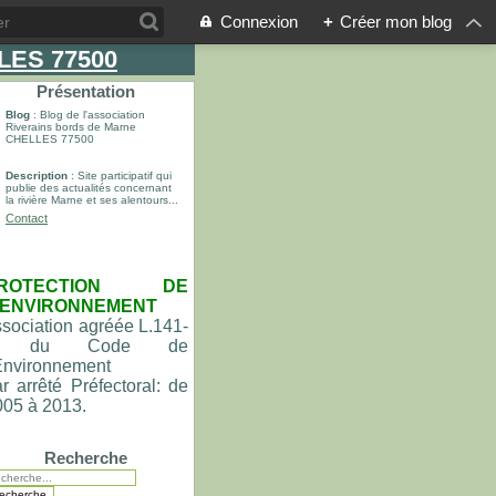
Connexion
+
Créer mon blog
LLES 77500
Présentation
Blog
: Blog de l'association
Riverains bords de Marne
CHELLES 77500
Description
: Site participatif qui
publie des actualités concernant
la rivière Marne et ses alentours...
Contact
ROTECTION DE
'ENVIRONNEMENT
sociation agréée L.141-
du Code de
'Environnement
r arrêté Préfectoral: de
005 à 2013.
Recherche