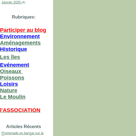
Janvier 2025
(4)
Rubriques:
Participer au blog
Environnement
Aménagements
Historique
Les îles
Evénement
Oiseaux
Poissons
Loisirs
Nature
Le Moulin
l'ASSOCIATION
Articles Récents
Promenade en barque sur la