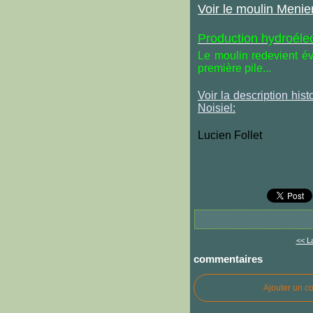
Voir le moulin Menier
Production hydroélec
Le moulin redevient év
première pile...
Voir la description his
Noisiel:
Lucien Follet
<< La
commentaires
Ajouter un c