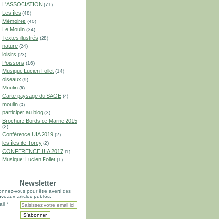
L'ASSOCIATION
(71)
Les îles
(48)
Mémoires
(40)
Le Moulin
(34)
Textes illustrés
(28)
nature
(24)
loisirs
(23)
Poissons
(16)
Musique Lucien Follet
(14)
oiseaux
(9)
Moulin
(8)
Carte paysage du SAGE
(4)
moulin
(3)
participer au blog
(3)
Brochure Bords de Marne 2015
(2)
Conférence UIA 2019
(2)
les îles de Torcy
(2)
CONFERENCE UIA 2017
(1)
Musique: Lucien Follet
(1)
Newsletter
nnez-vous pour être averti des
veaux articles publiés.
il