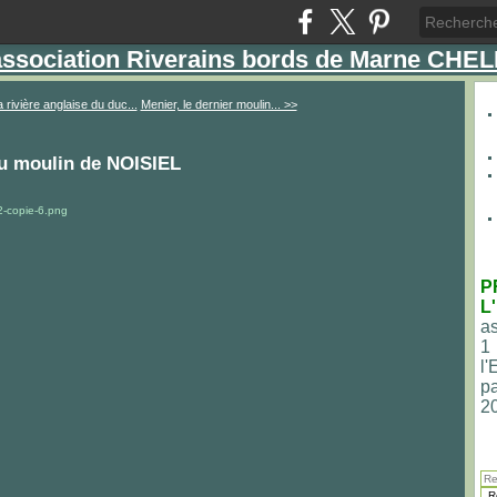
'association Riverains bords de Marne CHE
 rivière anglaise du duc...
Menier, le dernier moulin... >>
du moulin de NOISIEL
P
L
as
1
l
pa
2