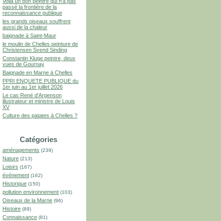
Voilà un bon peintre qui n'a pas
passé la frontière de la
reconnaissance publique
les grands oiseaux souffrent
aussi de la chaleur
baignade à Saint-Maur
le moulin de Chelles peinture de
Christensen Svend Sinding
Constantin Kluge peintre, deux
vues de Gournay
Baignade en Marne à Chelles
PPRI ENQUETE PUBLIQUE du
1er juin au 1er juillet 2026
Le cas René d'Argenson
illustrateur et ministre de Louis
XV
Culture des patates à Chelles ?
Catégories
aménagements
(239)
Nature
(213)
Loisirs
(167)
événement
(162)
Historique
(150)
pollution environnement
(103)
Oiseaux de la Marne
(96)
Histoire
(89)
Connaissance
(81)