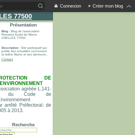
Connexion
+
Créer mon blog
LLES 77500
Présentation
Blog
: Blog de l'association
Riverains bords de Marne
CHELLES 77500
Description
: Site participatif qui
publie des actualités concernant
la rivière Marne et ses alentours...
Contact
ROTECTION DE
'ENVIRONNEMENT
sociation agréée L.141-
du Code de
'Environnement
r arrêté Préfectoral: de
005 à 2013.
Recherche