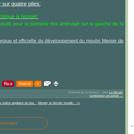
 sur quatre piles:
trique à Noisiel:
olutif, pour la première fois aménagé sur la gauche de la
torique et officielle du développement du moulin Menier de
Repost
0
Le Moulin
Published by Le Marneux
-
dans
commenter cet article
…
 rivière anglaise du duc...
Menier, le dernier moulin... >>
ommentaire