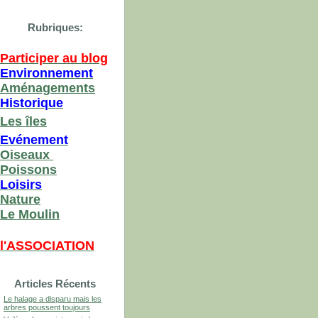
Rubriques:
Participer au blog
Environnement
Aménagements
Historique
Les îles
Evénement
Oiseaux
Poissons
Loisirs
Nature
Le Moulin
l'ASSOCIATION
Articles Récents
Le halage a disparu mais les
arbres poussent toujours