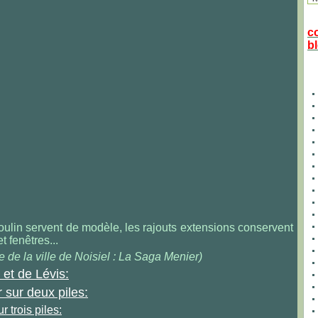
c
bl
oulin servent de modèle, les rajouts extensions conservent
t fenêtres...
e de la ville de Noisiel : La Saga Menier)
 et de Lévis:
 sur deux piles:
r trois piles: