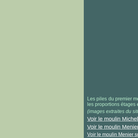
Les piles du premier m
les proportions étages e
(images extraites du sit
Voir le moulin Michel
Voir le moulin Menier
Voir le moulin Menier su