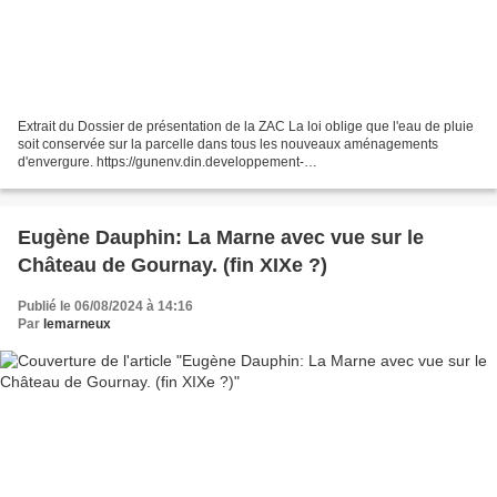
Extrait du Dossier de présentation de la ZAC La loi oblige que l'eau de pluie
soit conservée sur la parcelle dans tous les nouveaux aménagements
d'envergure. https://gunenv.din.developpement-
durable.gouv.fr/piecescorrespondance/consultation/16855b9b-2a9c-42d9-
ae9d-66c63dd4d272 Le...
Eugène Dauphin: La Marne avec vue sur le
Château de Gournay. (fin XIXe ?)
Publié le 06/08/2024 à 14:16
Par
lemarneux