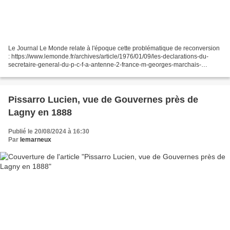
Le Journal Le Monde relate à l'époque cette problématique de reconversion
: https://www.lemonde.fr/archives/article/1976/01/09/les-declarations-du-
secretaire-general-du-p-c-f-a-antenne-2-france-m-georges-marchais-
renonce-a-la-formule-de-la-dictature-du-proletariat_3123810_1819218.html
merci...
Pissarro Lucien, vue de Gouvernes près de
Lagny en 1888
Publié le 20/08/2024 à 16:30
Par
lemarneux