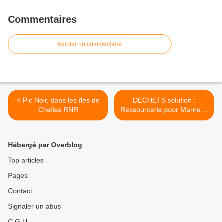
Commentaires
Ajouter un commentaire
< Pic Noir, dans les îles de
DECHETS solution :
Chelles RNR
Ressourcerie pour Marne la
Vallée et SIETREM >
Hébergé par Overblog
Top articles
Pages
Contact
Signaler un abus
C.G.U.