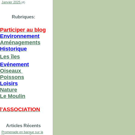
Janvier 2025
(4)
Rubriques:
Participer au blog
Environnement
Aménagements
Historique
Les îles
Evénement
Oiseaux
Poissons
Loisirs
Nature
Le Moulin
l'ASSOCIATION
Articles Récents
Promenade en barque sur la