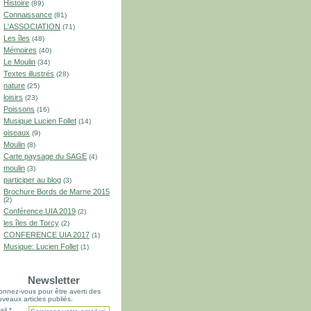
Histoire
(89)
Connaissance
(81)
L'ASSOCIATION
(71)
Les îles
(48)
Mémoires
(40)
Le Moulin
(34)
Textes illustrés
(28)
nature
(25)
loisirs
(23)
Poissons
(16)
Musique Lucien Follet
(14)
oiseaux
(9)
Moulin
(8)
Carte paysage du SAGE
(4)
moulin
(3)
participer au blog
(3)
Brochure Bords de Marne 2015
(2)
Conférence UIA 2019
(2)
les îles de Torcy
(2)
CONFERENCE UIA 2017
(1)
Musique: Lucien Follet
(1)
Newsletter
nnez-vous pour être averti des
veaux articles publiés.
il