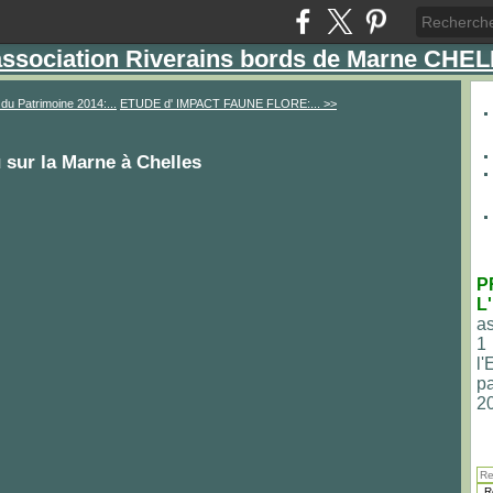
'association Riverains bords de Marne CHE
du Patrimoine 2014:...
ETUDE d' IMPACT FAUNE FLORE:... >>
sur la Marne à Chelles
P
L
as
1
l
pa
2