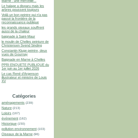
Marne : une merveille...
Le halage a disparu mais les
arbres poussent toujours
Voilà un bon peintre qui n'a pas
passé la frontière de la
reconnaissance publique
les grands oiseaux souffrent
aussi de la chaleur
baignade à Saint-Maur
le moulin de Chelles peinture de
Christensen Svend Sinding
Constantin Kluge peintre, deux
vues de Gournay
Baignade en Marne à Chelles
PPRI ENQUETE PUBLIQUE du
1er juin au 1er juillet 2026
Le cas René d'Argenson
illustrateur et ministre de Louis
XV
Catégories
aménagements
(239)
Nature
(213)
Loisirs
(167)
événement
(162)
Historique
(150)
pollution environnement
(103)
Oiseaux de la Marne
(96)