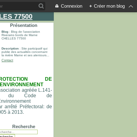
Connexion
+
Créer mon blog
LLES 77500
Présentation
Blog
: Blog de l'association
Riverains bords de Marne
CHELLES 77500
Description
: Site participatif qui
publie des actualités concernant
la rivière Marne et ses alentours...
Contact
ROTECTION DE
'ENVIRONNEMENT
sociation agréée L.141-
du Code de
'Environnement
r arrêté Préfectoral: de
005 à 2013.
Recherche