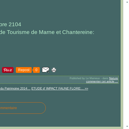
bre 2104
e de Tourisme de Marne et Chantereine:
Repost
0
Nature
Published by Le Marneux
-
dans
commenter cet article
…
du Patrimoine 2014:...
ETUDE d' IMPACT FAUNE FLORE:... >>
ommentaire