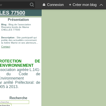
Connexion
+
Créer mon blog
LLES 77500
Présentation
Blog
: Blog de l'association
Riverains bords de Marne
CHELLES 77500
Description
: Site participatif qui
publie des actualités concernant
la rivière Marne et ses alentours...
Contact
ROTECTION DE
'ENVIRONNEMENT
sociation agréée L.141-
du Code de
'Environnement
r arrêté Préfectoral: de
005 à 2013.
Recherche