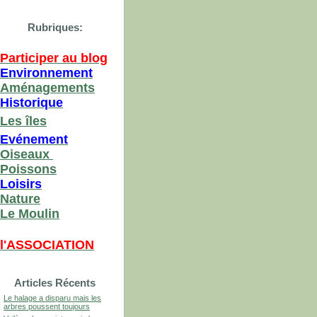
Rubriques:
Participer au blog
Environnement
Aménagements
Historique
Les îles
Evénement
Oiseaux
Poissons
Loisirs
Nature
Le Moulin
l'ASSOCIATION
Articles Récents
Le halage a disparu mais les
arbres poussent toujours