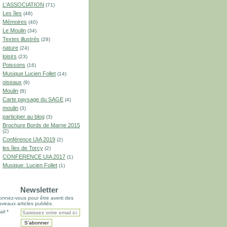
L'ASSOCIATION
(71)
Les îles
(48)
Mémoires
(40)
Le Moulin
(34)
Textes illustrés
(28)
nature
(24)
loisirs
(23)
Poissons
(16)
Musique Lucien Follet
(14)
oiseaux
(9)
Moulin
(8)
Carte paysage du SAGE
(4)
moulin
(3)
participer au blog
(3)
Brochure Bords de Marne 2015
(2)
Conférence UIA 2019
(2)
les îles de Torcy
(2)
CONFERENCE UIA 2017
(1)
Musique: Lucien Follet
(1)
Newsletter
nnez-vous pour être averti des
veaux articles publiés.
il