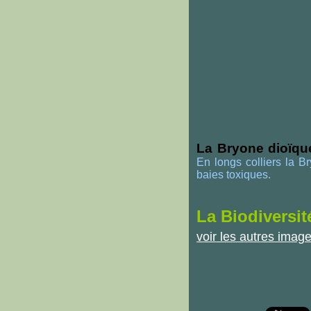
La Bryone dioïqu
En longs colliers la B
baies toxiques.
La Biodiversit
voir les autres imag