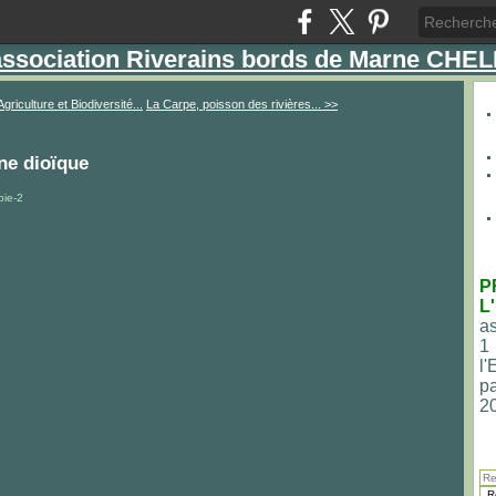
'association Riverains bords de Marne CHE
Agriculture et Biodiversité...
La Carpe, poisson des rivières... >>
ne dioïque
P
L
as
1
l
pa
2