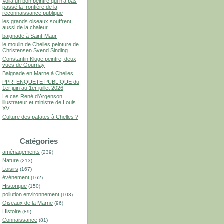
Voilà un bon peintre qui n'a pas
passé la frontière de la
reconnaissance publique
les grands oiseaux souffrent
aussi de la chaleur
baignade à Saint-Maur
le moulin de Chelles peinture de
Christensen Svend Sinding
Constantin Kluge peintre, deux
vues de Gournay
Baignade en Marne à Chelles
PPRI ENQUETE PUBLIQUE du
1er juin au 1er juillet 2026
Le cas René d'Argenson
illustrateur et ministre de Louis
XV
Culture des patates à Chelles ?
Catégories
aménagements
(239)
Nature
(213)
Loisirs
(167)
événement
(162)
Historique
(150)
pollution environnement
(103)
Oiseaux de la Marne
(96)
Histoire
(89)
Connaissance
(81)