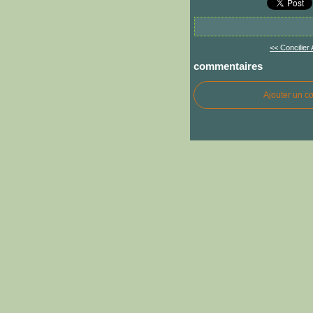
<< Concilier 
commentaires
Ajouter un c