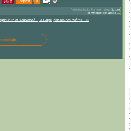
Repost
0
Nature
Published by Le Marneux
-
dans
commenter cet article
…
Agriculture et Biodiversité...
La Carpe, poisson des rivières... >>
ommentaire