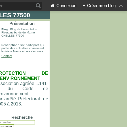
Connexion
+
Créer mon blog
LLES 77500
Présentation
Blog
: Blog de l'association
Riverains bords de Marne
CHELLES 77500
Description
: Site participatif qui
publie des actualités concernant
la rivière Marne et ses alentours...
Contact
ROTECTION DE
'ENVIRONNEMENT
sociation agréée L.141-
du Code de
'Environnement
r arrêté Préfectoral: de
005 à 2013.
Recherche