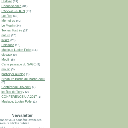
Histoire
(89)
Connaissance
(81)
L'ASSOCIATION
(71)
Les îles
(48)
Mémoires
(40)
Le Moulin
(34)
Textes illustrés
(28)
nature
(25)
loisirs
(23)
Poissons
(16)
Musique Lucien Follet
(14)
oiseaux
(9)
Moulin
(8)
Carte paysage du SAGE
(4)
moulin
(3)
participer au blog
(3)
Brochure Bords de Marne 2015
(2)
Conférence UIA 2019
(2)
les îles de Torcy
(2)
CONFERENCE UIA 2017
(1)
Musique: Lucien Follet
(1)
Newsletter
nnez-vous pour être averti des
veaux articles publiés.
il