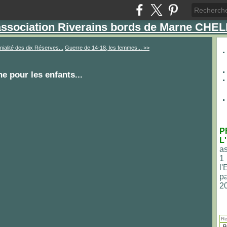
'association Riverains bords de Marne CHE
nialité des dix Réserves...
Guerre de 14-18, les femmes... >>
e pour les enfants...
P
L
as
1
l
pa
2