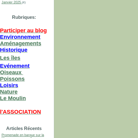
Janvier 2025
(4)
Rubriques:
Participer au blog
Environnement
Aménagements
Historique
Les îles
Evénement
Oiseaux
Poissons
Loisirs
Nature
Le Moulin
l'ASSOCIATION
Articles Récents
Promenade en barque sur la