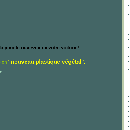
e pour le réservoir de votre voiture !
"nouveau plastique végétal".
s en
..