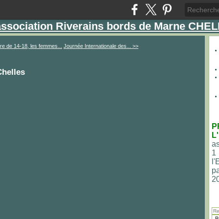
'association Riverains bords de Marne CHE
re de 14-18, les femmes...
Journée Internationale des... >>
Chelles
P
L
as
1
l
pa
2