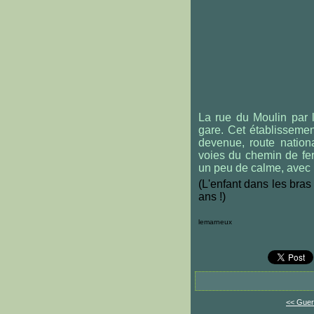
La rue du Moulin par 
gare. Cet établissemen
devenue, route nation
voies du chemin de fer
un peu de calme, avec u
(L'enfant dans les bras
ans !)
lemarneux
<< Guer