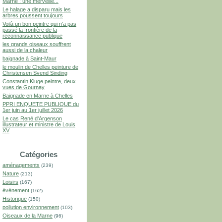
Marne : une merveille...
Le halage a disparu mais les
arbres poussent toujours
Voilà un bon peintre qui n'a pas
passé la frontière de la
reconnaissance publique
les grands oiseaux souffrent
aussi de la chaleur
baignade à Saint-Maur
le moulin de Chelles peinture de
Christensen Svend Sinding
Constantin Kluge peintre, deux
vues de Gournay
Baignade en Marne à Chelles
PPRI ENQUETE PUBLIQUE du
1er juin au 1er juillet 2026
Le cas René d'Argenson
illustrateur et ministre de Louis
XV
Catégories
aménagements
(239)
Nature
(213)
Loisirs
(167)
événement
(162)
Historique
(150)
pollution environnement
(103)
Oiseaux de la Marne
(96)