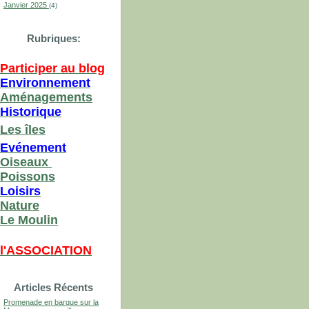
Janvier 2025
(4)
Rubriques:
Participer au blog
Environnement
Aménagements
Historique
Les îles
Evénement
Oiseaux
Poissons
Loisirs
Nature
Le Moulin
l'ASSOCIATION
Articles Récents
Promenade en barque sur la