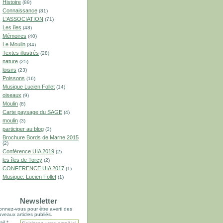
Histoire
(89)
Connaissance
(81)
L'ASSOCIATION
(71)
Les îles
(48)
Mémoires
(40)
Le Moulin
(34)
Textes illustrés
(28)
nature
(25)
loisirs
(23)
Poissons
(16)
Musique Lucien Follet
(14)
oiseaux
(9)
Moulin
(8)
Carte paysage du SAGE
(4)
moulin
(3)
participer au blog
(3)
Brochure Bords de Marne 2015
(2)
Conférence UIA 2019
(2)
les îles de Torcy
(2)
CONFERENCE UIA 2017
(1)
Musique: Lucien Follet
(1)
Newsletter
nnez-vous pour être averti des
veaux articles publiés.
il