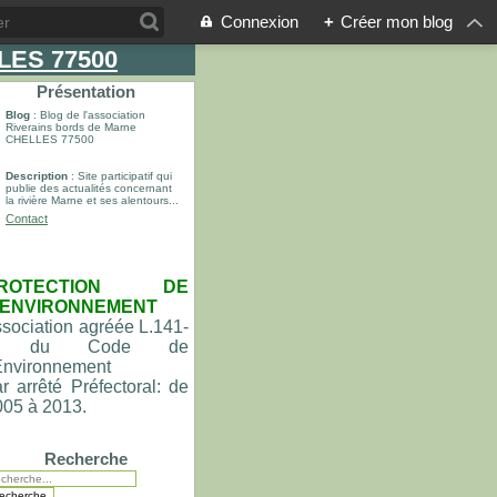
Connexion
+
Créer mon blog
LLES 77500
Présentation
Blog
: Blog de l'association
Riverains bords de Marne
CHELLES 77500
Description
: Site participatif qui
publie des actualités concernant
la rivière Marne et ses alentours...
Contact
ROTECTION DE
'ENVIRONNEMENT
sociation agréée L.141-
du Code de
'Environnement
r arrêté Préfectoral: de
005 à 2013.
Recherche