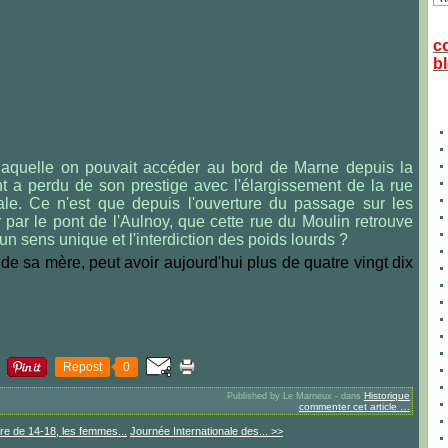
c
bl
laquelle on pouvait accéder au bord de Marne depuis la
t a perdu de son prestige avec l'élargissement de la rue
ale. Ce n'est que depuis l'ouverture du passage sur les
 par le pont de l'Aulnoy, que cette rue du Moulin retrouve
n sens unique et l'interdiction des poids lourds ?
 de sa mère, peut avoir aujourd'hui plus de quatre vingt dix
Repost
0
Historique
Published by Le Marneux
-
dans
commenter cet article
…
re de 14-18, les femmes...
Journée Internationale des... >>