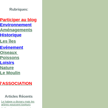
Rubriques:
Participer au blog
Environnement
Aménagements
Historique
Les îles
Evénement
Oiseaux
Poissons
Loisirs
Nature
Le Moulin
l'ASSOCIATION
Articles Récents
Le halage a disparu mais les
arbres poussent toujours