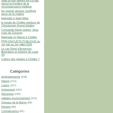
Voilà un bon peintre qui n'a pas
passé la frontière de la
reconnaissance publique
les grands oiseaux souffrent
aussi de la chaleur
baignade à Saint-Maur
le moulin de Chelles peinture de
Christensen Svend Sinding
Constantin Kluge peintre, deux
vues de Gournay
Baignade en Marne à Chelles
PPRI ENQUETE PUBLIQUE du
1er juin au 1er juillet 2026
Le cas René d'Argenson
illustrateur et ministre de Louis
XV
Culture des patates à Chelles ?
Catégories
aménagements
(239)
Nature
(213)
Loisirs
(167)
événement
(162)
Historique
(150)
pollution environnement
(103)
Oiseaux de la Marne
(96)
Histoire
(89)
Connaissance
(81)