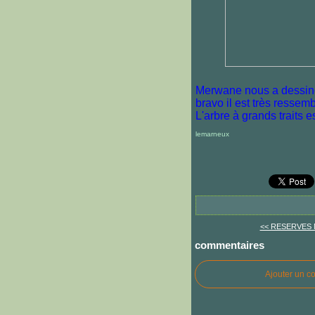
Merwane nous a dessiné
bravo il est très ressem
L'arbre à grands traits e
lemarneux
<< RESERVES
commentaires
Ajouter un c