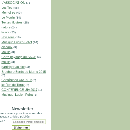
L'ASSOCIATION
(71)
Les îles
(48)
Mémoires
(40)
Le Moulin
(34)
Textes illustrés
(28)
nature
(24)
loisirs
(23)
Poissons
(16)
Musique Lucien Follet
(14)
oiseaux
(9)
Moulin
(8)
Carte paysage du SAGE
(4)
moulin
(3)
participer au blog
(3)
Brochure Bords de Marne 2015
(2)
Conférence UIA 2019
(2)
les îles de Torcy
(2)
CONFERENCE UIA 2017
(1)
Musique: Lucien Follet
(1)
Newsletter
nnez-vous pour être averti des
veaux articles publiés.
il