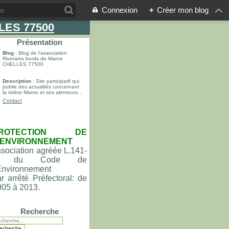
Connexion
+
Créer mon blog
LLES 77500
Présentation
Blog
: Blog de l'association
Riverains bords de Marne
CHELLES 77500
Description
: Site participatif qui
publie des actualités concernant
la rivière Marne et ses alentours...
Contact
ROTECTION DE
'ENVIRONNEMENT
sociation agréée L.141-
du Code de
'Environnement
r arrêté Préfectoral: de
005 à 2013.
Recherche