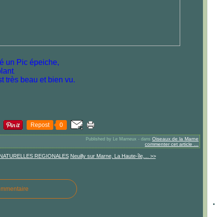
 un Pic épeiche,
blant
.
st très beau et bien vu.
Repost
0
Oiseaux de la Marne
Published by Le Marneux
-
dans
commenter cet article
…
 NATURELLES REGIONALES
Neuilly sur Marne, La Haute-île,... >>
ommentaire