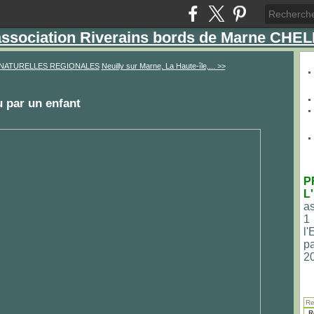
'association Riverains bords de Marne CHE
 NATURELLES REGIONALES
Neuilly sur Marne, La Haute-île,... >>
u par un enfant
P
L
as
1
l
pa
2