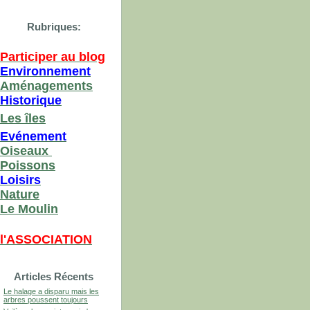
Rubriques:
Participer au blog
Environnement
Aménagements
Historique
Les îles
Evénement
Oiseaux
Poissons
Loisirs
Nature
Le Moulin
l'ASSOCIATION
Articles Récents
Le halage a disparu mais les
arbres poussent toujours