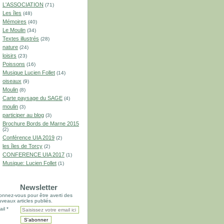
L'ASSOCIATION
(71)
Les îles
(48)
Mémoires
(40)
Le Moulin
(34)
Textes illustrés
(28)
nature
(24)
loisirs
(23)
Poissons
(16)
Musique Lucien Follet
(14)
oiseaux
(9)
Moulin
(8)
Carte paysage du SAGE
(4)
moulin
(3)
participer au blog
(3)
Brochure Bords de Marne 2015
(2)
Conférence UIA 2019
(2)
les îles de Torcy
(2)
CONFERENCE UIA 2017
(1)
Musique: Lucien Follet
(1)
Newsletter
nnez-vous pour être averti des
veaux articles publiés.
il