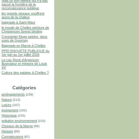
Voilà un bon peintre qui n'a pas
passé la frontière de la
reconnaissance publique
les grands oiseaux souffrent
aussi de la chaleur
baignade à Saint-Maur
le moulin de Chelles peinture de
Christensen Svend Sinding
Constantin Kluge peintre, deux
vues de Gournay
Baignade en Marne à Chelles
PPRI ENQUETE PUBLIQUE du
1er juin au 1er juillet 2026
Le cas René d'Argenson
illustrateur et ministre de Louis
XV
Culture des patates à Chelles ?
Catégories
aménagements
(239)
Nature
(213)
Loisirs
(167)
événement
(162)
Historique
(150)
pollution environnement
(103)
Oiseaux de la Marne
(96)
Histoire
(89)
Connaissance
(81)