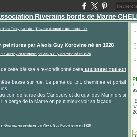
'association Riverains bords de Marne CHE
ulin de Torcy par Léo...
Travaux d'entretien des cours... >>
n peintures par Alexis Guy Korovine né en 1928
ancienne maison
de cette bâtisse a re-conditionné cette
P
nêtre basse sur rue. La pente du toit, cheminée et portail
L
ues.
as
au coin de la rue des Canotiers et du quai des Mariniers si
1
l
r la berge de la Marne on peut mieux voir sa façade.
pa
2