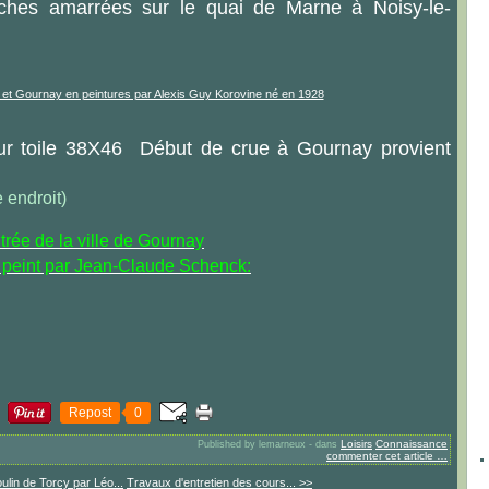
iches amarrées sur le quai de Marne à Noisy-le-
sur toile 38X46 Début de crue à Gournay provient
 endroit)
ntrée de la ville de Gournay
re peint par Jean-Claude Schenck:
Repost
0
Loisirs
Connaissance
Published by lemarneux
-
dans
commenter cet article
…
ulin de Torcy par Léo...
Travaux d'entretien des cours... >>