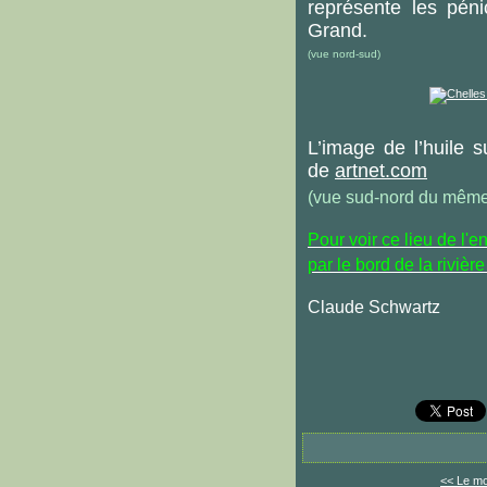
représente les pén
Grand.
(vue nord-sud)
L’image de l’huile 
de
artnet.com
(vue sud-nord du même
Pour voir ce lieu de l'e
par le bord de la riviè
Claude Schwartz
<< Le mo