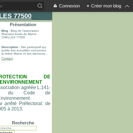
Connexion
+
Créer mon blog
LLES 77500
Présentation
Blog
: Blog de l'association
Riverains bords de Marne
CHELLES 77500
Description
: Site participatif qui
publie des actualités concernant
la rivière Marne et ses alentours...
Contact
ROTECTION DE
'ENVIRONNEMENT
sociation agréée L.141-
du Code de
'Environnement
r arrêté Préfectoral: de
005 à 2013.
Recherche