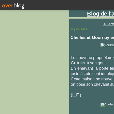
Blog de l
<< Le mo
23 juillet 2024
Chelles et Gournay e
Le nouveau propriétaire 
Cronier
à son gout …
En enlevant la porte fe
juste à coté sont identiq
Cette maison se trouve 
on pose son chevalet su
(L.F.)