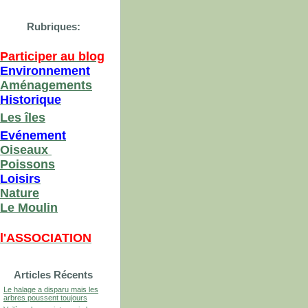
Rubriques:
Participer au blog
Environnement
Aménagements
Historique
Les îles
Evénement
Oiseaux
Poissons
Loisirs
Nature
Le Moulin
l'ASSOCIATION
Articles Récents
Le halage a disparu mais les
arbres poussent toujours