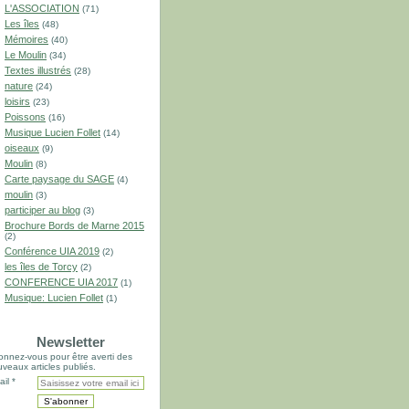
L'ASSOCIATION
(71)
Les îles
(48)
Mémoires
(40)
Le Moulin
(34)
Textes illustrés
(28)
nature
(24)
loisirs
(23)
Poissons
(16)
Musique Lucien Follet
(14)
oiseaux
(9)
Moulin
(8)
Carte paysage du SAGE
(4)
moulin
(3)
participer au blog
(3)
Brochure Bords de Marne 2015
(2)
Conférence UIA 2019
(2)
les îles de Torcy
(2)
CONFERENCE UIA 2017
(1)
Musique: Lucien Follet
(1)
Newsletter
nnez-vous pour être averti des
veaux articles publiés.
il