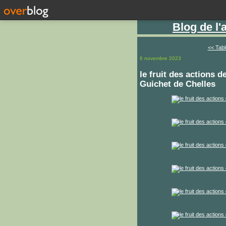
Blog de l
<< Tabl
6 novembre 2023
le fruit des actions 
Guichet de Chelles