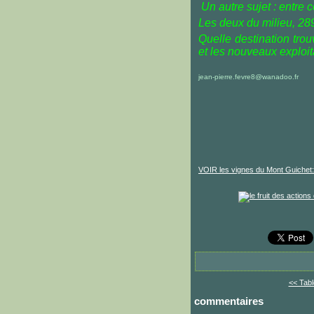
Un autre sujet : entre c
Les deux du milieu, 2
Quelle destination tro
et les nouveaux exploit
jean-pierre.fevre8@wanadoo.fr
VOIR les vignes du Mont Guichet:
<< Tabl
commentaires