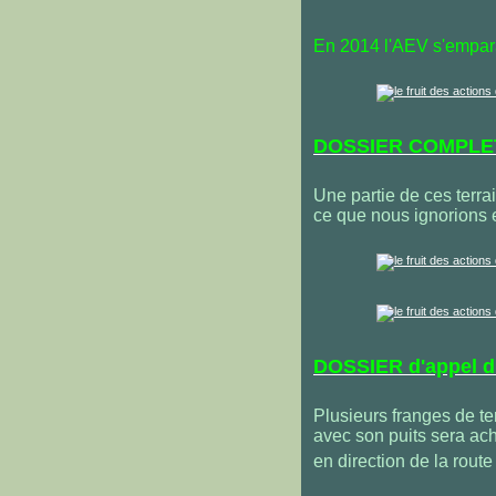
En 2014 l'AEV s'empara
DOSSIER COMPLET
Une partie de ces terrai
ce que nous ignorions 
DOSSIER d'appel d'
Plusieurs franges de te
avec son puits sera ac
en direction de la rout