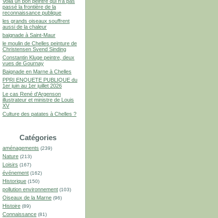
Voilà un bon peintre qui n'a pas
passé la frontière de la
reconnaissance publique
les grands oiseaux souffrent
aussi de la chaleur
baignade à Saint-Maur
le moulin de Chelles peinture de
Christensen Svend Sinding
Constantin Kluge peintre, deux
vues de Gournay
Baignade en Marne à Chelles
PPRI ENQUETE PUBLIQUE du
1er juin au 1er juillet 2026
Le cas René d'Argenson
illustrateur et ministre de Louis
XV
Culture des patates à Chelles ?
Catégories
aménagements
(239)
Nature
(213)
Loisirs
(167)
événement
(162)
Historique
(150)
pollution environnement
(103)
Oiseaux de la Marne
(96)
Histoire
(89)
Connaissance
(81)