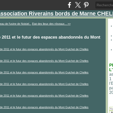
'association Riverains bords de Marne CHE
eau de l'usine de Noisiel...
Etat des lieux des réseaux... >>
de 2011 et le futur des espaces abandonnés du Mont
P
L
as
1
l
pa
2