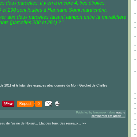
es deux parcelles, il y en a encore 4, très étroites.
89 et 290 sont louées à Hannane Somi maraîchère.
uver aux deux parcelles faisant tampon entre la maraîchère
ants (parcelles 288 et 291) ? "
Repost
0
nature
Published by lemarneux
-
dans
commenter cet article
…
eau de l'usine de Noisiel...
Etat des lieux des réseaux... >>