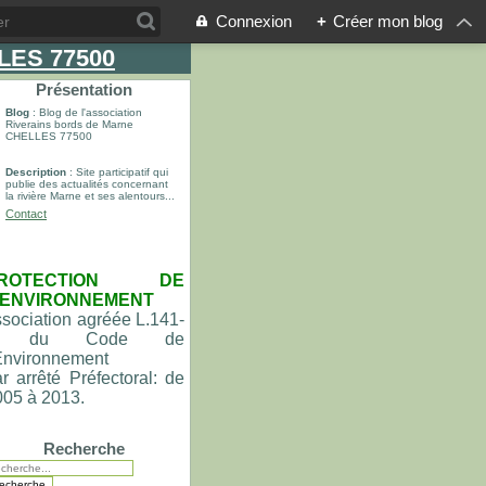
Connexion
+
Créer mon blog
LLES 77500
Présentation
Blog
: Blog de l'association
Riverains bords de Marne
CHELLES 77500
Description
: Site participatif qui
publie des actualités concernant
la rivière Marne et ses alentours...
Contact
ROTECTION DE
'ENVIRONNEMENT
sociation agréée L.141-
du Code de
'Environnement
r arrêté Préfectoral: de
005 à 2013.
Recherche