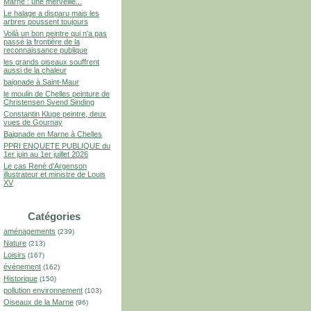
Marne : une merveille...
Le halage a disparu mais les
arbres poussent toujours
Voilà un bon peintre qui n'a pas
passé la frontière de la
reconnaissance publique
les grands oiseaux souffrent
aussi de la chaleur
baignade à Saint-Maur
le moulin de Chelles peinture de
Christensen Svend Sinding
Constantin Kluge peintre, deux
vues de Gournay
Baignade en Marne à Chelles
PPRI ENQUETE PUBLIQUE du
1er juin au 1er juillet 2026
Le cas René d'Argenson
illustrateur et ministre de Louis
XV
Catégories
aménagements
(239)
Nature
(213)
Loisirs
(167)
événement
(162)
Historique
(150)
pollution environnement
(103)
Oiseaux de la Marne
(96)