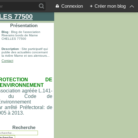
Connexion
+
Créer mon blog
LLES 77500
Présentation
Blog
: Blog de l'association
Riverains bords de Marne
CHELLES 77500
Description
: Site participatif qui
publie des actualités concernant
la rivière Marne et ses alentours...
Contact
ROTECTION DE
'ENVIRONNEMENT
sociation agréée L.141-
du Code de
'Environnement
r arrêté Préfectoral: de
005 à 2013.
Recherche