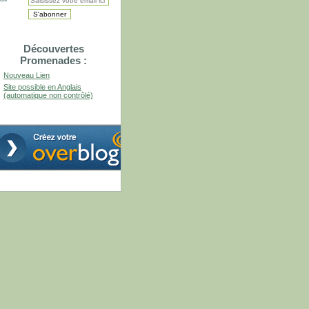
Découvertes
Promenades :
Nouveau Lien
Site possible en Anglais
(automatique non contrôlé)