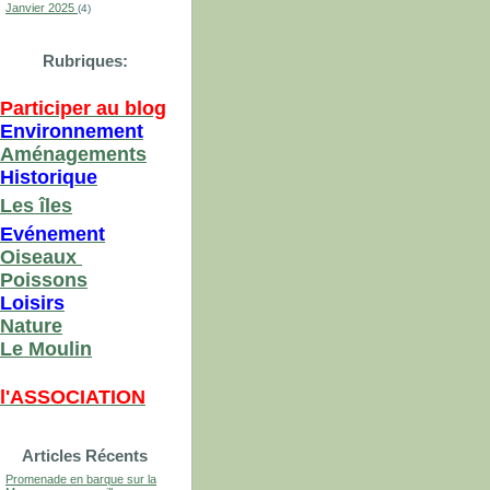
Janvier 2025
(4)
Rubriques:
Participer au blog
Environnement
Aménagements
Historique
Les îles
Evénement
Oiseaux
Poissons
Loisirs
Nature
Le Moulin
l'ASSOCIATION
Articles Récents
Promenade en barque sur la