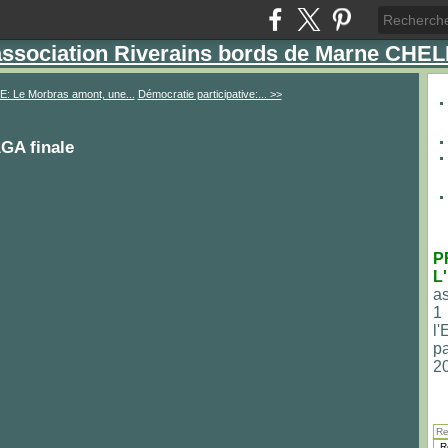
'association Riverains bords de Marne CHE
: Le Morbras amont, une...
Démocratie participative:... >>
AGA finale
P
L
as
1
l
pa
2