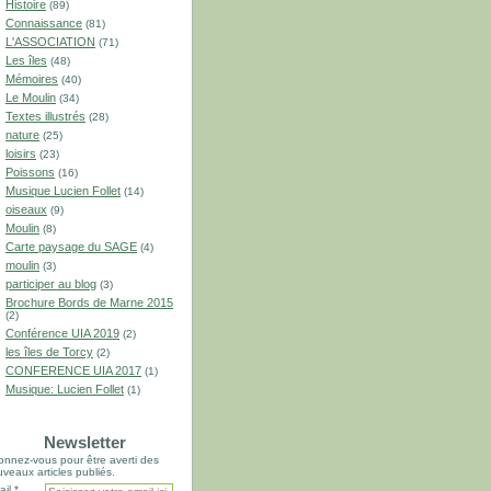
Histoire
(89)
Connaissance
(81)
L'ASSOCIATION
(71)
Les îles
(48)
Mémoires
(40)
Le Moulin
(34)
Textes illustrés
(28)
nature
(25)
loisirs
(23)
Poissons
(16)
Musique Lucien Follet
(14)
oiseaux
(9)
Moulin
(8)
Carte paysage du SAGE
(4)
moulin
(3)
participer au blog
(3)
Brochure Bords de Marne 2015
(2)
Conférence UIA 2019
(2)
les îles de Torcy
(2)
CONFERENCE UIA 2017
(1)
Musique: Lucien Follet
(1)
Newsletter
nnez-vous pour être averti des
veaux articles publiés.
il