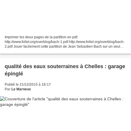
Imprimer les deux pages de la partition en pdf:
http://www.follet.org/overblog/bach-1.pdf http://www.follet.org/overblog/bach-
2.pdf Jouer facilement cette partition de Jean Sebastien Bach sur un seul
clavier c'est possible ! Cette transcription fidèle...
qualité des eaux souterraines à Chelles : garage
épinglé
Publié le 21/12/2015 à 18:17
Par
Le Marneux