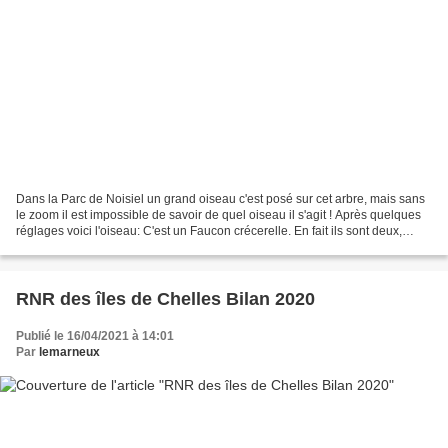
Dans la Parc de Noisiel un grand oiseau c'est posé sur cet arbre, mais sans
le zoom il est impossible de savoir de quel oiseau il s'agit ! Après quelques
réglages voici l'oiseau: C'est un Faucon crécerelle. En fait ils sont deux,
sûrement un couple, venus...
RNR des îles de Chelles Bilan 2020
Publié le 16/04/2021 à 14:01
Par
lemarneux