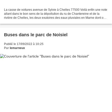
La casse de voitures avenue de Sylvie à Chelles 77500 Voilà enfin une note
allant dans le bon sens de la dépollution du ru de Chantereine et de la
rivière de Chelles, les deux exutoires des eaux pluviales en Marne dont on
constate toujours la couleur...
Buses dans le parc de Noisiel
Publié le 17/09/2022 à 10:25
Par
lemarneux