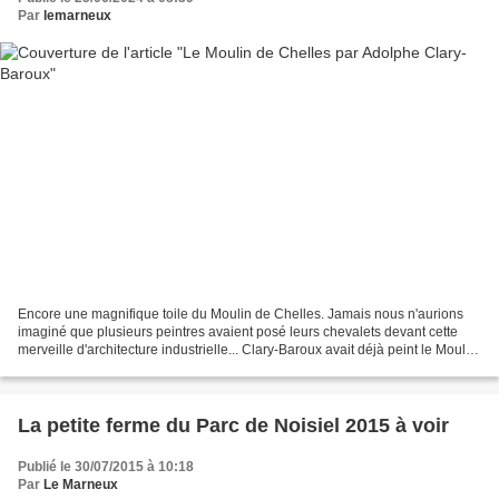
Par
lemarneux
Encore une magnifique toile du Moulin de Chelles. Jamais nous n'aurions
imaginé que plusieurs peintres avaient posé leurs chevalets devant cette
merveille d'architecture industrielle... Clary-Baroux avait déjà peint le Moulin
de Torcy: https://gallica.bnf.fr/ark:/12148/bpt6k12465915...
La petite ferme du Parc de Noisiel 2015 à voir
Publié le 30/07/2015 à 10:18
Par
Le Marneux