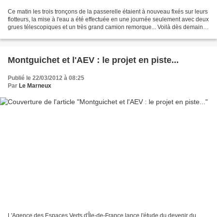
Ce matin les trois tronçons de la passerelle étaient à nouveau fixés sur leurs
flotteurs, la mise à l'eau a été effectuée en une journée seulement avec deux
grues télescopiques et un très grand camion remorque... Voilà dès demain
vous pourrez faire la...
Montguichet et l'AEV : le projet en piste...
Publié le 22/03/2012 à 08:25
Par
Le Marneux
L'Agence des Espaces Verts d'Île-de-France lance l'étude du devenir du