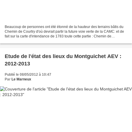
Beaucoup de personnes ont été étonné de la hauteur des terrains bâtis du
Chemin de Courtry d'où devrait partir la future voie verte de la CAMC: et de
fait sur la carte d'intendance de 1783 toute cette partie : Chemin de
Chantereine, Rue Levasseur et en...
Etude de l'état des lieux du Montguichet AEV :
2012-2013
Publié le 08/05/2012 à 10:47
Par
Le Marneux