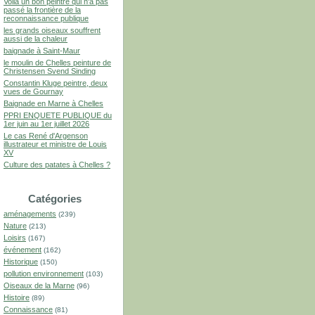
Voilà un bon peintre qui n'a pas
passé la frontière de la
reconnaissance publique
les grands oiseaux souffrent
aussi de la chaleur
baignade à Saint-Maur
le moulin de Chelles peinture de
Christensen Svend Sinding
Constantin Kluge peintre, deux
vues de Gournay
Baignade en Marne à Chelles
PPRI ENQUETE PUBLIQUE du
1er juin au 1er juillet 2026
Le cas René d'Argenson
illustrateur et ministre de Louis
XV
Culture des patates à Chelles ?
Catégories
aménagements
(239)
Nature
(213)
Loisirs
(167)
événement
(162)
Historique
(150)
pollution environnement
(103)
Oiseaux de la Marne
(96)
Histoire
(89)
Connaissance
(81)