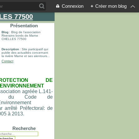
Connexion
+
Créer mon blog
LLES 77500
Présentation
Blog
: Blog de l'association
Riverains bords de Marne
CHELLES 77500
Description
: Site participatif qui
publie des actualités concernant
la rivière Marne et ses alentours...
Contact
ROTECTION DE
'ENVIRONNEMENT
sociation agréée L.141-
du Code de
'Environnement
r arrêté Préfectoral: de
005 à 2013.
Recherche