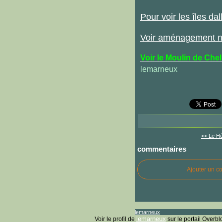
Pour voir les îles dal
Voir aménagement na
Voir le Moulin de Chel
lemarneux
<< Le Hé
commentaires
Ajouter un c
lemarneux
lemarneux
Voir le profil de
sur le portail Overbl