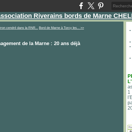
'association Riverains bords de Marne CHE
ron cendré dans la RNR...
Bord de Marne à Torcy les... >>
nagement de la Marne : 20 ans déjà
P
L
as
1
l
pa
2