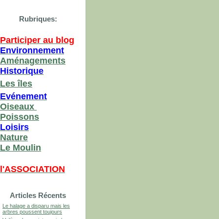
Rubriques:
Participer au blog
Environnement
Aménagements
Historique
Les îles
Evénement
Oiseaux
Poissons
Loisirs
Nature
Le Moulin
l'ASSOCIATION
Articles Récents
Le halage a disparu mais les
arbres poussent toujours