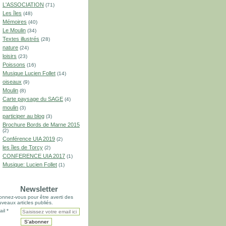
L'ASSOCIATION
(71)
Les îles
(48)
Mémoires
(40)
Le Moulin
(34)
Textes illustrés
(28)
nature
(24)
loisirs
(23)
Poissons
(16)
Musique Lucien Follet
(14)
oiseaux
(9)
Moulin
(8)
Carte paysage du SAGE
(4)
moulin
(3)
participer au blog
(3)
Brochure Bords de Marne 2015
(2)
Conférence UIA 2019
(2)
les îles de Torcy
(2)
CONFERENCE UIA 2017
(1)
Musique: Lucien Follet
(1)
Newsletter
nnez-vous pour être averti des
veaux articles publiés.
il