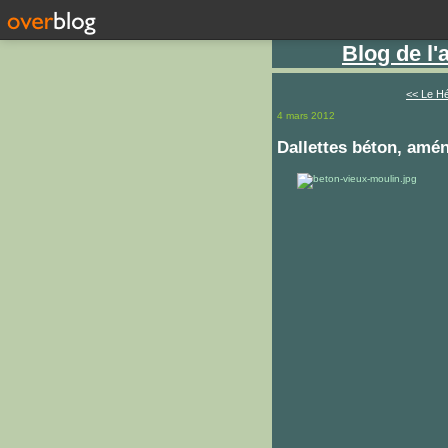
Blog de l
<< Le Hé
4 mars 2012
Dallettes béton, amé