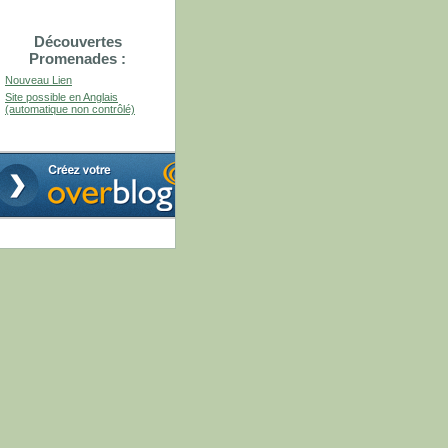
Découvertes
Promenades :
Nouveau Lien
Site possible en Anglais
(automatique non contrôlé)