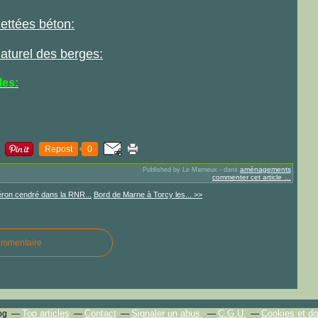
lettées béton:
turel des berges:
les:
Repost
0
aménagements
Published by Le Marneux
-
dans
commenter cet article
…
ron cendré dans la RNR...
Bord de Marne à Torcy les... >>
ommentaire
Top articles
Contact
Signaler un abus
C.G.U.
Cookies et d
og