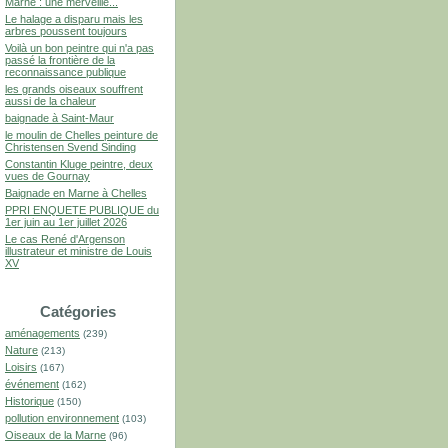
Marne : une merveille...
Le halage a disparu mais les
arbres poussent toujours
Voilà un bon peintre qui n'a pas
passé la frontière de la
reconnaissance publique
les grands oiseaux souffrent
aussi de la chaleur
baignade à Saint-Maur
le moulin de Chelles peinture de
Christensen Svend Sinding
Constantin Kluge peintre, deux
vues de Gournay
Baignade en Marne à Chelles
PPRI ENQUETE PUBLIQUE du
1er juin au 1er juillet 2026
Le cas René d'Argenson
illustrateur et ministre de Louis
XV
Catégories
aménagements
(239)
Nature
(213)
Loisirs
(167)
événement
(162)
Historique
(150)
pollution environnement
(103)
Oiseaux de la Marne
(96)