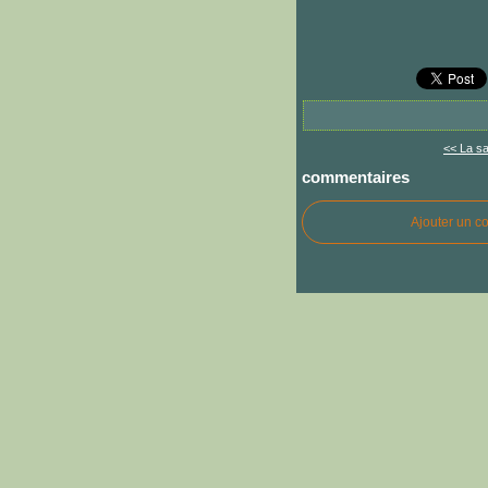
<< La sa
commentaires
Ajouter un c