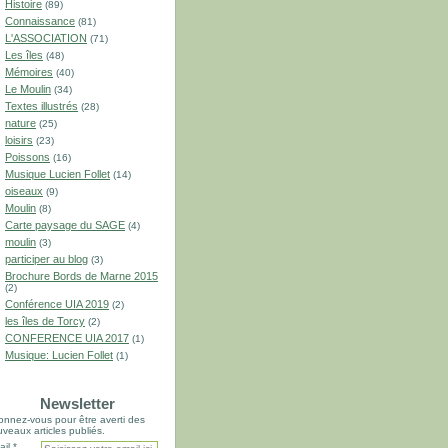
Histoire
(89)
Connaissance
(81)
L'ASSOCIATION
(71)
Les îles
(48)
Mémoires
(40)
Le Moulin
(34)
Textes illustrés
(28)
nature
(25)
loisirs
(23)
Poissons
(16)
Musique Lucien Follet
(14)
oiseaux
(9)
Moulin
(8)
Carte paysage du SAGE
(4)
moulin
(3)
participer au blog
(3)
Brochure Bords de Marne 2015
(2)
Conférence UIA 2019
(2)
les îles de Torcy
(2)
CONFERENCE UIA 2017
(1)
Musique: Lucien Follet
(1)
Newsletter
nnez-vous pour être averti des
veaux articles publiés.
il