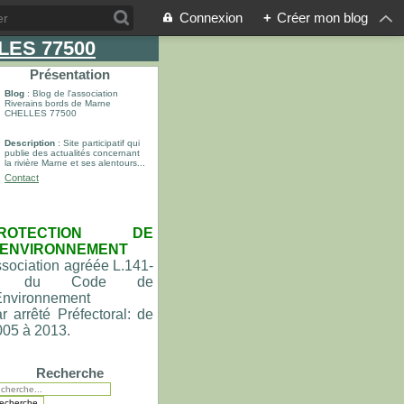
Connexion
+
Créer mon blog
LLES 77500
Présentation
Blog
: Blog de l'association
Riverains bords de Marne
CHELLES 77500
Description
: Site participatif qui
publie des actualités concernant
la rivière Marne et ses alentours...
Contact
ROTECTION DE
'ENVIRONNEMENT
sociation agréée L.141-
du Code de
'Environnement
r arrêté Préfectoral: de
005 à 2013.
Recherche