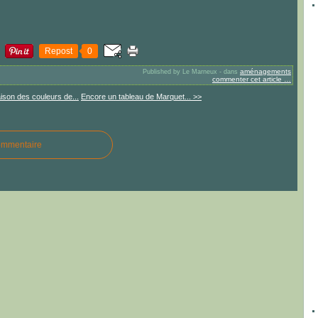
Repost
0
aménagements
Published by Le Marneux
-
dans
commenter cet article
…
ison des couleurs de...
Encore un tableau de Marquet... >>
ommentaire