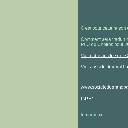
C'est pour cette raison
Comment sera traduit 
PLU de Chelles pour 2
Voir notre article sur l
Voir aussi le Journal L
www.societedugrandpari
GPE:
lemarneux