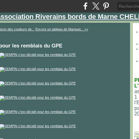
'association Riverains bords de Marne CHE
ison des couleurs de...
Encore un tableau de Marquet... >>
pour les remblais du GPE
P
L
as
1
l
pa
2