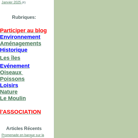
Janvier 2025
(4)
Rubriques:
Participer au blog
Environnement
Aménagements
Historique
Les îles
Evénement
Oiseaux
Poissons
Loisirs
Nature
Le Moulin
l'ASSOCIATION
Articles Récents
Promenade en barque sur la